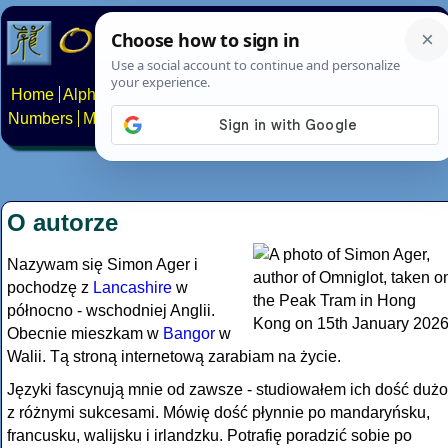
Home
Alphabets
Constructed scripts
Languages
Phrases
Numbers
Multilingual Pages
Search
News
About
Contact
O autorze
Nazywam się Simon Ager i
pochodzę z
Lancashire
w
północno - wschodniej Anglii.
Obecnie mieszkam w
Bangor
w
Walii. Tą stroną internetową zarabiam na życie.
Języki fascynują mnie od zawsze - studiowałem ich dość dużo
z różnymi sukcesami. Mówię dość płynnie po mandaryńsku,
francusku, walijsku i irlandzku. Potrafię poradzić sobie po