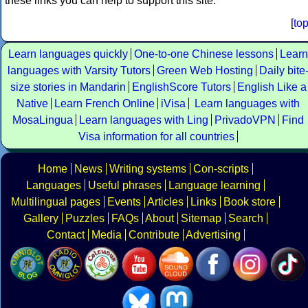
these links you can help to support this site.
[
to
Learn languages quickly
One-to-one Chinese lessons
Learn
languages with Varsity Tutors
Green Web Hosting
Daily bite
size stories in Mandarin
EnglishScore Tutors
English Like a
Native
Learn French Online
iVisa
Learn languages with
MosaLingua
Learn languages with Ling
PrivadoVPN
Find
Visa information for all countries
Home
News
Writing systems
Con-scripts
Languages
Useful phrases
Language learning
Multilingual pages
Events
Articles
Links
Book store
Gallery
Puzzles
FAQs
About
Sitemap
Search
Contact
Media
Contribute
Advertising