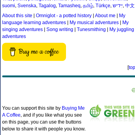
suomi
,
Svenska
,
Tagalog
,
Tamasheq
,
தமிழ்
,
Türkçe
,
ײִדיש
,
中文
About this site
|
Omniglot - a potted history
|
About me
|
My
language learning adventures
|
My musical adventures
|
My
singing adventures
|
Song writing
|
Tunesmithing
|
My juggling
adventures
Buy me a coffee
[
to
You can support this site by
Buying Me
A Coffee
, and if you like what you see
on this page, you can use the buttons
below to share it with people you know.