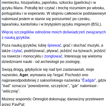
niemiecku, hiszpańsku, japońsku, szkocku (gaelicku) i w
języku Manx. Potrafię też czytać i trochę rozumiem po włosku,
portugalsku i w esperanto. W stopniu całkowicie podstawowy
natomiast jestem w stanie się porozumieć po czesku,
tajwańsku, kantońsku i w brytyjskim języku migowym (BSL).
Więcej szczegółów odnośnie moich doświadczeń związanych
z nauką języków
.
Poza nauką języków, lubię
śpiewać
, grać i słuchać muzyki, a
także
czytać
, podróżować, pływać, jeździć na łyżwach, jeździć
na rowerze i monocyklu i
żonglować
. Interesuję się wieloma
dziedzinami nauki - od archeologii po zoologię.
Swoją drogą, gdybyście się nad tym zastanawiali, moje
nazwisko,
Ager
, wymawia się /'eɪgə/. Pochodzi ono
najprawodpodobniej z saksońskiego nazwiska "
Ēadgār
", gdzi
"ēad" oznacza "powodzenie, szczęście", "gār" natomiast -
"włócznię".
Możesz wspomóc Omniglot dokonując darowizny przelewem
przez PayPal: