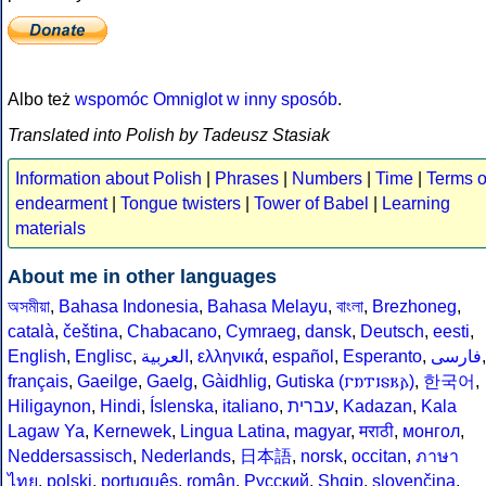
Albo też
wspomóc Omniglot w inny sposób
.
Translated into Polish by Tadeusz Stasiak
Information about Polish
|
Phrases
|
Numbers
|
Time
|
Terms o
endearment
|
Tongue twisters
|
Tower of Babel
|
Learning
materials
About me in other languages
অসমীয়া
,
Bahasa Indonesia
,
Bahasa Melayu
,
বাংলা
,
Brezhoneg
,
català
,
čeština
,
Chabacano
,
Cymraeg
,
dansk
,
Deutsch
,
eesti
,
English
,
Englisc
,
العربية
,
ελληνικά
,
español
,
Esperanto
,
فارسى
,
français
,
Gaeilge
,
Gaelg
,
Gàidhlig
,
Gutiska (𐌲𐌿𐍄𐌹𐍃𐌺𐌰)
,
한국어
,
Hiligaynon
,
Hindi
,
Íslenska
,
italiano
,
עברית
,
Kadazan
,
Kala
Lagaw Ya
,
Kernewek
,
Lingua Latina
,
magyar
,
मराठी
,
монгол
,
Neddersassisch
,
Nederlands
,
日本語
,
norsk
,
occitan
,
ภาษา
ไทย
,
polski
,
português
,
român
,
Русский
,
Shqip
,
slovenčina
,