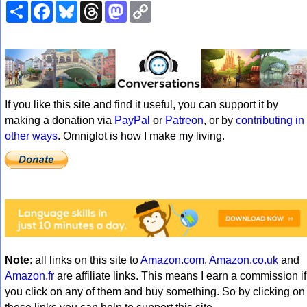
Share
Facebook
Bluesky
Threads
Mastodon
Copy
Link
If you like this site and find it useful, you can support it by
making a donation via
PayPal
or
Patreon
, or by
contributing in
other ways
. Omniglot is how I make my living.
Note
: all links on this site to
Amazon.com
,
Amazon.co.uk
and
Amazon.fr
are affiliate links. This means I earn a commission if
you click on any of them and buy something. So by clicking on