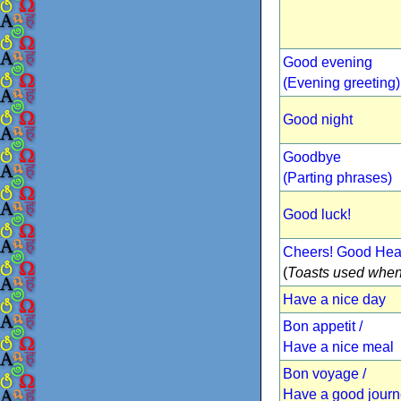
Good evening
(Evening greeting)
Good night
Goodbye
(Parting phrases)
Good luck!
Cheers! Good Heal
(
Toasts used when
Have a nice day
Bon appetit /
Have a nice meal
Bon voyage /
Have a good jour