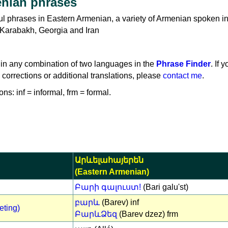
enian phrases
ful phrases in Eastern Armenian, a variety of Armenian spoken i
Karabakh, Georgia and Iran
in any combination of two languages in the
Phrase Finder
. If 
 corrections or additional translations, please
contact me
.
ns: inf = informal, frm = formal.
Արևելահայերեն
(Eastern Armenian)
Բարի գալուստ!
(Bari galu'st)
բարև
(Barev) inf
eting)
ԲարևՁեզ
(Barev dzez) frm