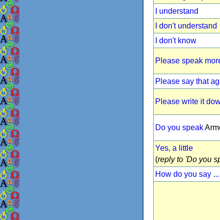
I understand
I don't understand
I don't know
Please speak more
Please say that ag
Please write it do
Do you speak
Arm
Yes, a little
(
reply to 'Do you sp
How do you say ...