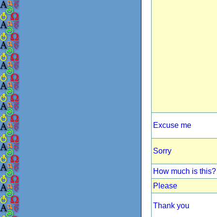
Excuse me
Sorry
How much is this?
Please
Thank you