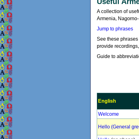
Useful Arm
A collection of use
Armenia, Nagorno-
Jump to phrases
See these phrases 
provide recordings,
Guide to abbreviatio
English
Welcome
Hello (General gre