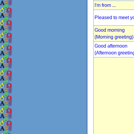
I'm from ...
Pleased to meet y
Good morning
(Morning greeting)
Good afternoon
(Afternoon greetin