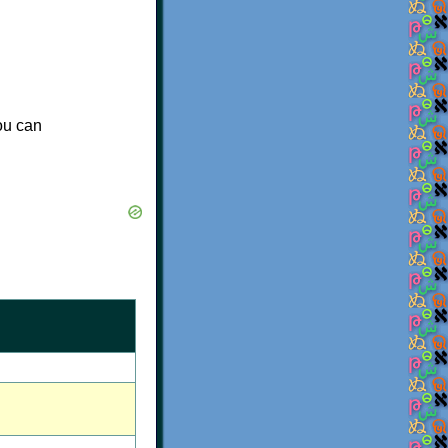
n
you can