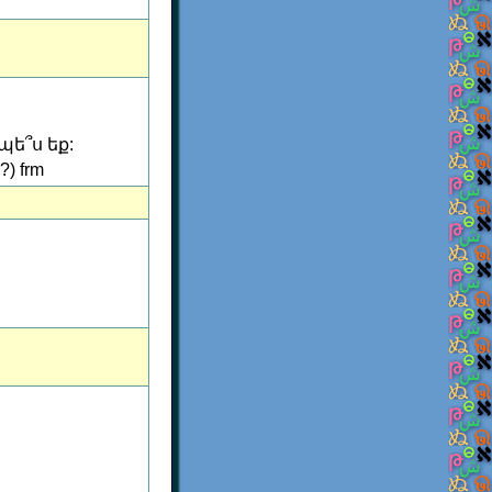
պե՞ս եք:
?) frm