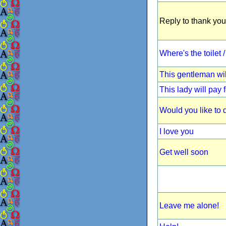
Reply to thank you
Where's the toilet
This gentleman wil
This lady will pay 
Would you like to
I love you
Get well soon
Leave me alone!