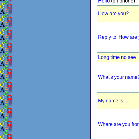
Hello
(on phone)
How are you?
Reply to 'How are 
Long time no see
What's your name
My name is ...
Where are you fr