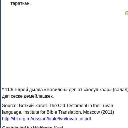
тараткан.
* 11:9 Еврей дылда «Вавилон» деп ат «холуп каар» (валал
деп сөске дөмейлешкек.
Source: Ветхий Завет. The Old Testament in the Tuvan
language. Institute for Bible Translation, Moscow (2011)
http://ibt.org.ru/russian/bible/tvn/tuvan_ot.pdf