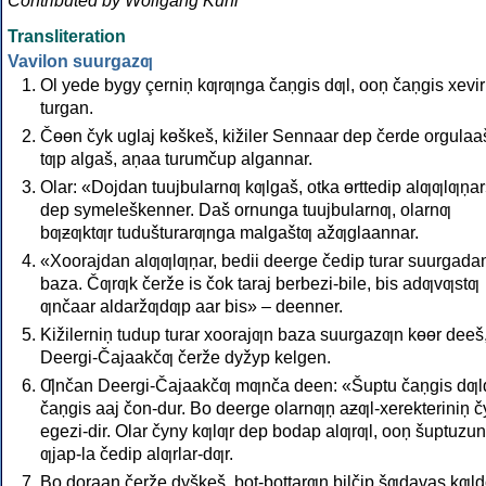
Contributed by Wolfgang Kuhl
Transliteration
Vavilon suurgazƣ
Ol yede bygy çerniņ kƣrƣnga čaņgis dƣl, ooņ čaņgis xevir
turgan.
Čөөn čyk uglaj kөškeš, kižiler Sennaar dep čerde orgulaa
tƣp algaš, aņaa turumčup algannar.
Olar: «Dojdan tuujbularnƣ kƣlgaš, otka өrttedip alƣƣlƣņar
dep symeleškenner. Daš ornunga tuujbularnƣ, olarnƣ
bƣƶƣktƣr tudušturarƣnga malgaštƣ ažƣglaannar.
«Xoorajdan alƣƣlƣņar, bedii deerge čedip turar suurgada
baza. Čƣrƣk čerže is čok taraj berbezi-bile, bis adƣvƣstƣ
ƣnčaar aldaržƣdƣp aar bis» – deenner.
Kižilerniņ tudup turar xoorajƣn baza suurgazƣn kөөr deeš
Deergi-Čajaakčƣ čerže dyžyp kelgen.
Ƣnčan Deergi-Čajaakčƣ mƣnča deen: «Šuptu čaņgis dƣl
čaņgis aaj čon-dur. Bo deerge olarnƣņ aƶƣl-xerekteriniņ č
egezi-dir. Olar čyny kƣlƣr dep bodap alƣrƣl, ooņ šuptuzun
ƣjap-la čedip alƣrlar-dƣr.
Bo doraan čerže dyškeš, bot-bottarƣn bilčip šƣdavas kƣl