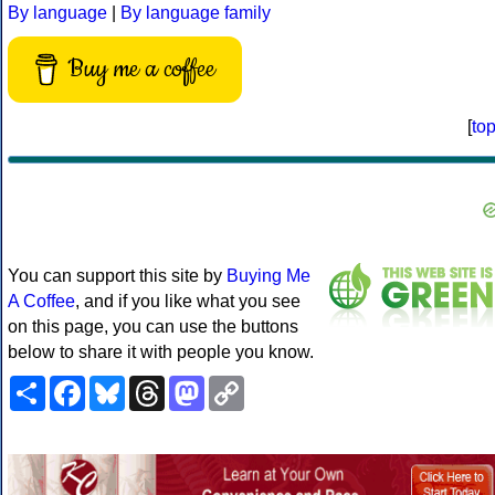
By language
|
By language family
Buy me a coffee
[
to
You can support this site by
Buying Me
A Coffee
, and if you like what you see
on this page, you can use the buttons
below to share it with people you know.
Share
Facebook
Bluesky
Threads
Mastodon
Copy
Link