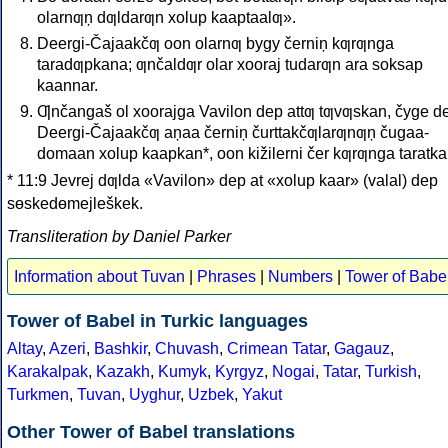
olarnƣņ dƣldarƣn xolup kaaptaalƣ».
Deergi-Čajaakčƣ oon olarnƣ bygy černiņ kƣrƣnga
taradƣpkana; ƣnčaldƣr olar xooraj tudarƣn ara soksap
kaannar.
Ƣnčangaš ol xoorajga Vavilon dep attƣ tƣvƣskan, čyge d
Deergi-Čajaakčƣ aņaa černiņ čurttakčƣlarƣnƣņ čugaa-
domaan xolup kaapkan*, oon kižilerni čer kƣrƣnga taratka
* 11:9 Jevrej dƣlda «Vavilon» dep at «xolup kaar» (valal) dep
sөskedөmejleškek.
Transliteration by Daniel Parker
Information about Tuvan
|
Phrases
|
Numbers
|
Tower of Babe
Tower of Babel in Turkic languages
Altay
,
Azeri
,
Bashkir
,
Chuvash
,
Crimean Tatar
,
Gagauz
,
Karakalpak
,
Kazakh
,
Kumyk
,
Kyrgyz
,
Nogai
,
Tatar
,
Turkish
,
Turkmen
,
Tuvan
,
Uyghur
,
Uzbek
,
Yakut
Other Tower of Babel translations