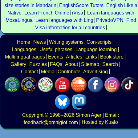
size stories in Mandarin
EnglishScore Tutors
English Like a
Native
Learn French Online
iVisa
Learn languages with
MosaLingua
Learn languages with Ling
PrivadoVPN
Find
Visa information for all countries
Home
News
Writing systems
Con-scripts
Languages
Useful phrases
Language learning
Multilingual pages
Events
Articles
Links
Book store
Gallery
Puzzles
FAQs
About
Sitemap
Search
Contact
Media
Contribute
Advertising
Copyright
© 1998–2026
Simon Ager
| Email:
|
Hosted by Kualo