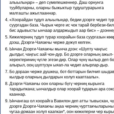
алыылыңар» – деп сүмелешкеннер. Даш орнунга
тууйбуларны, оларны быжыктыр тудуштурарынга
малгашты ажыглааннар.
«Хоорайдан тудуп алыылыңар, бедии дээрге чедип ту
суургадан база. Чырык черге ис чок тарай бербези-бил
бис адывысты ынчаар алдаржыдып аар бис» – дээнне
Кижилерниң тудуп турар хоорайын база суургазын көө
дээш, Дээрги-Чаяакчы черже дүжүп келген.
Ынчан Дээрги-Чаяакчы мынча дээн: «Шупту чаңгыс
дылдыг, чаңгыс аай чон-дур. Бо дээрге оларның ажыл-
херектериниң чүгле эгези-дир. Олар чүнү кылыр деп б
алырыл, ооң шуптузун ыяап-ла чедип алырлар-дыр.
Бо дораан черже дүшкеш, бот-боттарын билчип шыда
кылдыр оларның дылдарын холуп кааптаалы».
Дээрги-Чаяакчы оон оларны бүгү черниң кырынга
тарадыпканa; ынчалдыр олар хоорай тударын ара сок
кааннар.
Ынчангаш ол хоорайга Вавилон деп атты тывыскан, чү
дээрге Дээрги-Чаяакчы аңаа черниң чурттакчыларыны
чугаа-домаан холуп каапкан*, оон кижилерни чер кыры