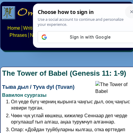
Home
Writing systems
Constructed scripts
Languages
Phrases
Numbers
Multilingual Pages
Search
News
About
FAQs
Contact
The Tower of Babel (Genesis 11: 1-9)
Тыва дыл / Tyva dyl (Tuvan)
Вавилон суургазы
Ол үеде бүгү черниң кырынга чаңгыс дыл, ооң чаңгыс
хевири турган.
Чөөн чүк углай көшкеш, кижилер Сеннаар деп черде
оргулаашf тып алгаш, аңаа турумчуп алганнар.
Олар: «Дойдан тууйбуларны кылгаш, отка өрттедип