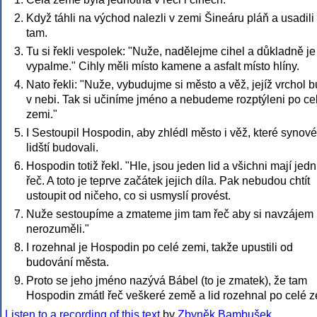
Když táhli na východ nalezli v zemi Šineáru pláň a usadili
tam.
Tu si řekli vespolek: "Nuže, nadělejme cihel a důkladně je
vypalme." Cihly měli místo kamene a asfalt místo hlíny.
Nato řekli: "Nuže, vybudujme si město a věž, jejíž vrchol 
v nebi. Tak si učiníme jméno a nebudeme rozptýleni po ce
zemi."
I Sestoupil Hospodin, aby zhlédl město i věž, které synové
lidští budovali.
Hospodin totiž řekl. "Hle, jsou jeden lid a všichni mají jed
řeč. A toto je teprve začátek jejich díla. Pak nebudou chtít
ustoupit od ničeho, co si usmyslí provést.
Nuže sestoupíme a zmateme jim tam řeč aby si navzájem
nerozuměli."
I rozehnal je Hospodin po celé zemi, takže upustili od
budování města.
Proto se jeho jméno nazývá Bábel (to je zmatek), že tam
Hospodin zmátl řeč veškeré země a lid rozehnal po celé z
Listen to a recording of this text
by
Zbyněk Bambušek