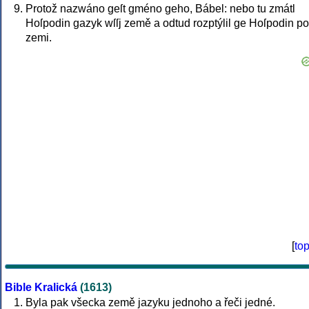
Protož nazwáno geſt gméno geho, Bábel: nebo tu zmátl
Hoſpodin gazyk wſſj země a odtud rozptýlil ge Hoſpodin po 
zemi.
[
to
Bible Kralická
(1613)
Byla pak všecka země jazyku jednoho a řeči jedné.