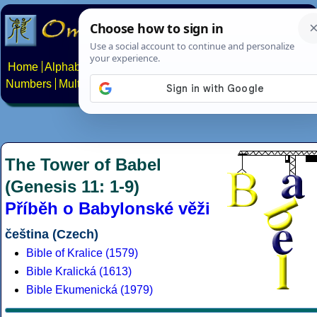
Home
Alphabets
Constructed scripts
Languages
Phrases
Numbers
Multilingual Pages
Search
News
About
Contact
The Tower of Babel
(Genesis 11: 1-9)
Příběh o Babylonské věži
čeština (Czech)
Bible of Kralice (1579)
Bible Kralická (1613)
Bible Ekumenická (1979)