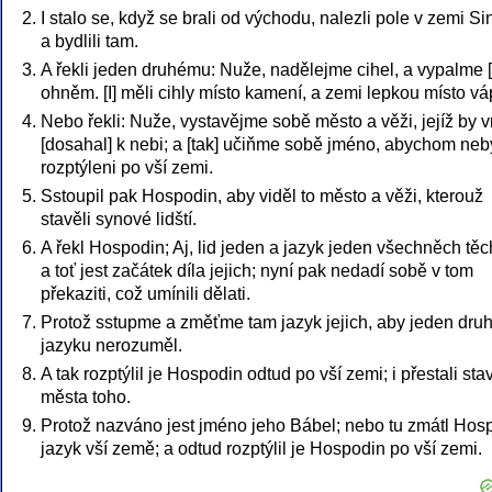
I stalo se, když se brali od východu, nalezli pole v zemi Si
a bydlili tam.
A řekli jeden druhému: Nuže, nadělejme cihel, a vypalme [
ohněm. [I] měli cihly místo kamení, a zemi lepkou místo vá
Nebo řekli: Nuže, vystavějme sobě město a věži, jejíž by v
[dosahal] k nebi; a [tak] učiňme sobě jméno, abychom neby
rozptýleni po vší zemi.
Sstoupil pak Hospodin, aby viděl to město a věži, kterouž
stavěli synové lidští.
A řekl Hospodin; Aj, lid jeden a jazyk jeden všechněch těc
a toť jest začátek díla jejich; nyní pak nedadí sobě v tom
překaziti, což umínili dělati.
Protož sstupme a změťme tam jazyk jejich, aby jeden dru
jazyku nerozuměl.
A tak rozptýlil je Hospodin odtud po vší zemi; i přestali stav
města toho.
Protož nazváno jest jméno jeho Bábel; nebo tu zmátl Hos
jazyk vší země; a odtud rozptýlil je Hospodin po vší zemi.