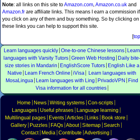
Note
: all links on this site to
Amazon.com
,
Amazon.co.uk
and
Amazon.fr
are affiliate links. This means I earn a commission if
you click on any of them and buy something. So by clicking on
these links you can help to support this site.
[
to
Learn languages quickly
One-to-one Chinese lessons
Learn
languages with Varsity Tutors
Green Web Hosting
Daily bite
size stories in Mandarin
EnglishScore Tutors
English Like a
Native
Learn French Online
iVisa
Learn languages with
MosaLingua
Learn languages with Ling
PrivadoVPN
Find
Visa information for all countries
Home
News
Writing systems
Con-scripts
Languages
Useful phrases
Language learning
Multilingual pages
Events
Articles
Links
Book store
Gallery
Puzzles
FAQs
About
Sitemap
Search
Contact
Media
Contribute
Advertising