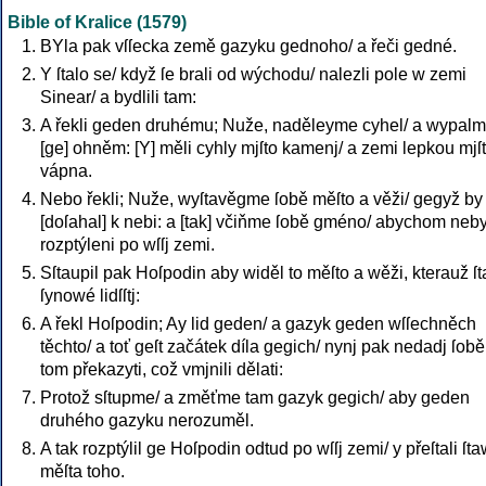
Bible of Kralice (1579)
BYla pak vſſecka země gazyku gednoho/ a řeči gedné.
Y ſtalo se/ když ſe brali od wýchodu/ nalezli pole w zemi
Sinear/ a bydlili tam:
A řekli geden druhému; Nuže, naděleyme cyhel/ a wypal
[ge] ohněm: [Y] měli cyhly mjſto kamenj/ a zemi lepkou mjſ
vápna.
Nebo řekli; Nuže, wyſtavěgme ſobě měſto a věži/ gegyž by
[doſahal] k nebi: a [tak] včiňme ſobě gméno/ abychom neby
rozptýleni po wſſj zemi.
Sſtaupil pak Hoſpodin aby widěl to měſto a wěži, kterauž ſt
ſynowé lidſſtj:
A řekl Hoſpodin; Ay lid geden/ a gazyk geden wſſechněch
těchto/ a toť geſt začátek díla gegich/ nynj pak nedadj ſob
tom překazyti, což vmjnili dělati:
Protož sſtupme/ a změťme tam gazyk gegich/ aby geden
druhého gazyku nerozuměl.
A tak rozptýlil ge Hoſpodin odtud po wſſj zemi/ y přeſtali ſta
měſta toho.