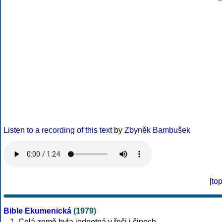
Listen to a recording of this text
by
Zbyněk Bambušek
[
to
Bible Ekumenická
(1979)
Celá země byla jednotná v řeči i činech.