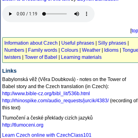
[
to
Information about Czech
|
Useful phrases
|
Silly phrases
|
Numbers
|
Family words
|
Colours
|
Weather
|
Idioms
|
Tongu
twisters
|
Tower of Babel
|
Learning materials
Links
Babylonská věž (Věra Doubková) - notes on the Tower of
Babel story and the Czech translation (in Czech):
http://www.bible-cz.org/bibl_lit/536b.html
http://rhinospike.com/audio_requests/jurcik/4383/
(recording of
this text)
Tlumočení a české překlady cizích jazyků
http://tlumoceni.org
Learn Czech online with CzechClass101