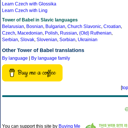
Learn Czech with Glossika
Learn Czech with Ling
Tower of Babel in Slavic languages
Belarusian
,
Bosnian
,
Bulgarian
,
Church Slavonic
,
Croatian
,
Czech
,
Macedonian
,
Polish
,
Russian
,
(Old) Ruthenian
,
Serbian
,
Slovak
,
Slovenian
,
Sorbian
,
Ukrainian
Other Tower of Babel translations
By language
|
By language family
Buy me a coffee
[
to
You can support this site by
Buying Me