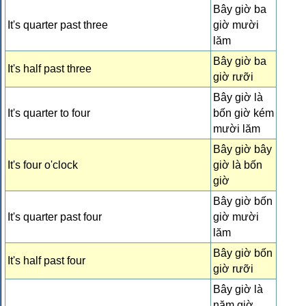
Bây giờ ba
It's quarter past three
giờ mười
lăm
Bây giờ ba
It's half past three
giờ rưỡi
Bây giờ là
It's quarter to four
bốn giờ kém
mười lăm
Bây giờ bây
It's four o'clock
giờ là bốn
giờ
Bây giờ bốn
It's quarter past four
giờ mười
lăm
Bây giờ bốn
It's half past four
giờ rưỡi
Bây giờ là
năm giờ