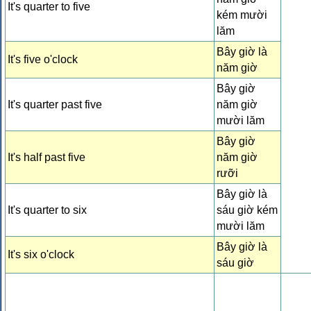
It's quarter to five
kém mười
lăm
Bây giờ là
It's five o'clock
năm giờ
Bây giờ
It's quarter past five
năm giờ
mười lăm
Bây giờ
It's half past five
năm giờ
rưỡi
Bây giờ là
It's quarter to six
sáu giờ kém
mười lăm
Bây giờ là
It's six o'clock
sáu giờ