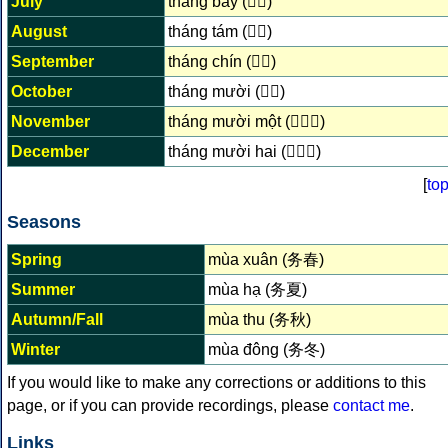
July
tháng bảy (𣎃𦉱)
August
tháng tám (𣎃𠔭)
September
tháng chín (𣎃𠃩)
October
tháng mười (𣎃𨑮)
November
tháng mười một (𣎃𨑮𠬠)
December
tháng mười hai (𣎃𨑮𠄩)
[
to
Seasons
Spring
mùa xuân (务春)
Summer
mùa hạ (务夏)
Autumn/Fall
mùa thu (务秋)
Winter
mùa đông (务冬)
If you would like to make any corrections or additions to this
page, or if you can provide recordings, please
contact me
.
Links