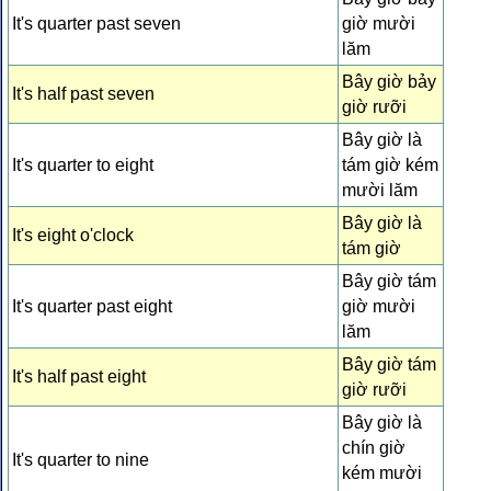
It's quarter past seven
giờ mười
lăm
Bây giờ bảy
It's half past seven
giờ rưỡi
Bây giờ là
It's quarter to eight
tám giờ kém
mười lăm
Bây giờ là
It's eight o'clock
tám giờ
Bây giờ tám
It's quarter past eight
giờ mười
lăm
Bây giờ tám
It's half past eight
giờ rưỡi
Bây giờ là
chín giờ
It's quarter to nine
kém mười