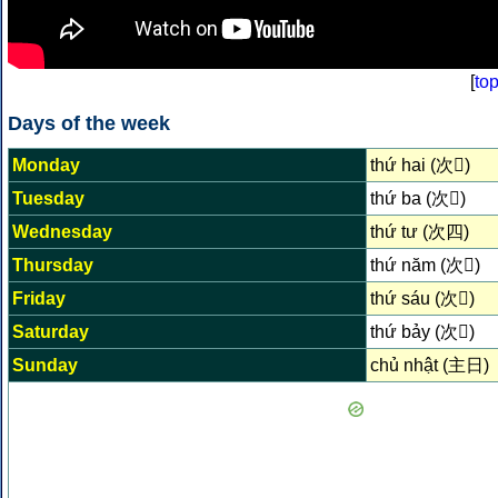
[
to
Days of the week
Monday
thứ hai (次𠄩)
Tuesday
thứ ba (次𠀧)
Wednesday
thứ tư (次四)
Thursday
thứ năm (次𠄼)
Friday
thứ sáu (次𦒹)
Saturday
thứ bảy (次𦉱)
Sunday
chủ nhật (主日)