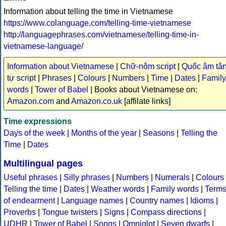
Information about telling the time in Vietnamese
https://www.colanguage.com/telling-time-vietnamese
http://languagephrases.com/vietnamese/telling-time-in-
vietnamese-language/
Information about Vietnamese
|
Chữ-nôm script
|
Quốc âm tâ
tự script
|
Phrases
|
Colours
|
Numbers
|
Time
|
Dates
|
Family
words
|
Tower of Babel
| Books about Vietnamese on:
Amazon.com
and
Amazon.co.uk
[affilate links]
Time expressions
Days of the week
|
Months of the year
|
Seasons
|
Telling the
Time
|
Dates
Multilingual pages
Useful phrases
|
Silly phrases
|
Numbers
|
Numerals
|
Colours
Telling the time
|
Dates
|
Weather words
|
Family words
|
Term
of endearment
|
Language names
|
Country names
|
Idioms
|
Proverbs
|
Tongue twisters
|
Signs
|
Compass directions
|
UDHR
|
Tower of Babel
|
Songs
|
Omniglot
|
Seven dwarfs
|