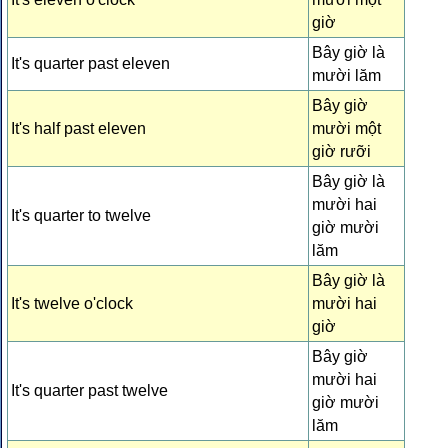
giờ
Bây giờ là
It's quarter past eleven
mười lăm
Bây giờ
It's half past eleven
mười một
giờ rưỡi
Bây giờ là
mười hai
It's quarter to twelve
giờ mười
lăm
Bây giờ là
It's twelve o'clock
mười hai
giờ
Bây giờ
mười hai
It's quarter past twelve
giờ mười
lăm