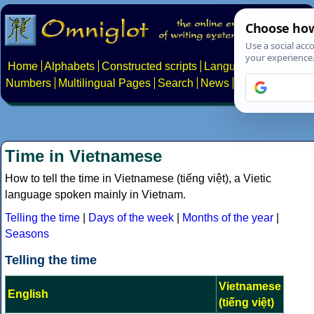
Home
Alphabets
Constructed scripts
Languages
Phrases
Numbers
Multilingual Pages
Search
News
About
Contact
Time in Vietnamese
How to tell the time in Vietnamese (tiếng việt), a Vietic
language spoken mainly in Vietnam.
Telling the time
|
Days of the week
|
Months of the year
|
Seasons
Telling the time
Vietnamese
English
(tiếng việt)