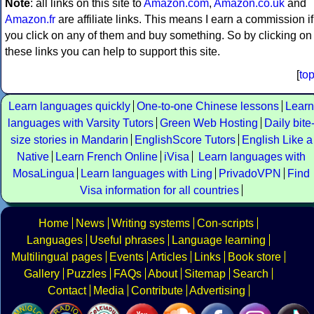
Note
: all links on this site to
Amazon.com
,
Amazon.co.uk
and
Amazon.fr
are affiliate links. This means I earn a commission if
you click on any of them and buy something. So by clicking on
these links you can help to support this site.
[
to
Learn languages quickly
One-to-one Chinese lessons
Learn
languages with Varsity Tutors
Green Web Hosting
Daily bite
size stories in Mandarin
EnglishScore Tutors
English Like a
Native
Learn French Online
iVisa
Learn languages with
MosaLingua
Learn languages with Ling
PrivadoVPN
Find
Visa information for all countries
Home
News
Writing systems
Con-scripts
Languages
Useful phrases
Language learning
Multilingual pages
Events
Articles
Links
Book store
Gallery
Puzzles
FAQs
About
Sitemap
Search
Contact
Media
Contribute
Advertising