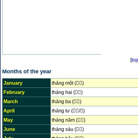
[
to
Months of the year
January
tháng một (𣎃𠬠)
February
tháng hai (𣎃𠄩)
March
tháng ba (𣎃𠀧)
April
tháng tư (𣎃四/𦊛)
May
tháng năm (𣎃𠄼)
June
tháng sáu (𣎃𦒹)