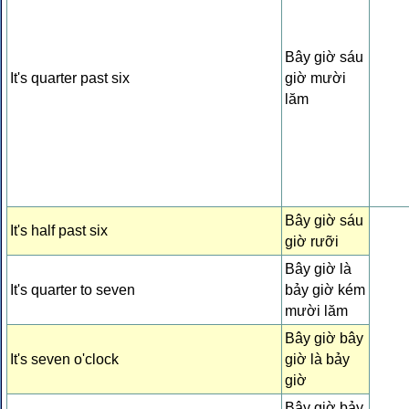
Bây giờ sáu
It's quarter past six
giờ mười
lăm
Bây giờ sáu
It's half past six
giờ rưỡi
Bây giờ là
It's quarter to seven
bảy giờ kém
mười lăm
Bây giờ bây
It's seven o'clock
giờ là bảy
giờ
Bây giờ bảy