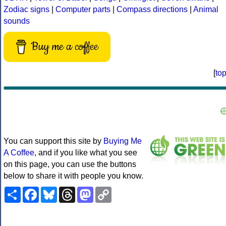
Zodiac signs
|
Computer parts
|
Compass directions
|
Animal
sounds
Buy me a coffee
[
to
You can support this site by
Buying Me
A Coffee
, and if you like what you see
on this page, you can use the buttons
below to share it with people you know.
Share
Facebook
Bluesky
Threads
Mastodon
Copy
Link