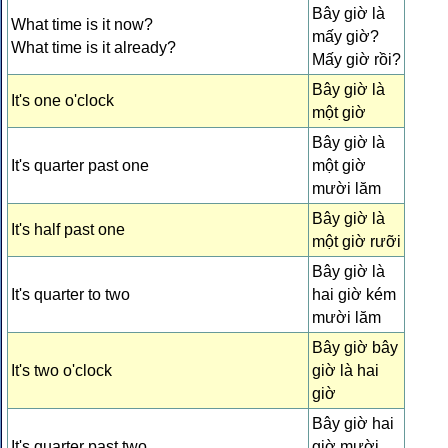
Bây giờ là
What time is it now?
mấy giờ?
What time is it already?
Mấy giờ rồi?
Bây giờ là
It's one o'clock
một giờ
Bây giờ là
It's quarter past one
một giờ
mười lăm
Bây giờ là
It's half past one
một giờ rưỡi
Bây giờ là
It's quarter to two
hai giờ kém
mười lăm
Bây giờ bây
It's two o'clock
giờ là hai
giờ
Bây giờ hai
It's quarter past two
giờ mười