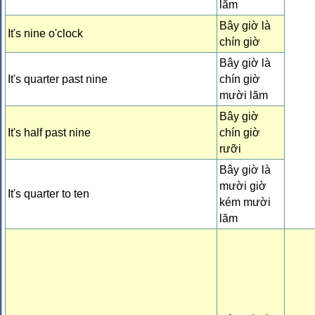
lăm
Bây giờ là
It's nine o'clock
chín giờ
Bây giờ là
It's quarter past nine
chín giờ
mười lăm
Bây giờ
It's half past nine
chín giờ
rưỡi
Bây giờ là
mười giờ
It's quarter to ten
kém mười
lăm