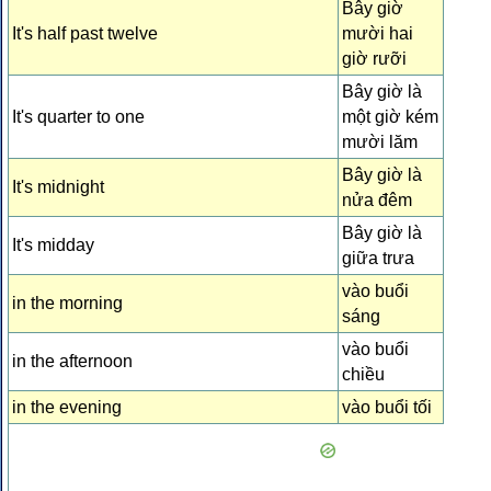
Bây giờ
It's half past twelve
mười hai
giờ rưỡi
Bây giờ là
It's quarter to one
một giờ kém
mười lăm
Bây giờ là
It's midnight
nửa đêm
Bây giờ là
It's midday
giữa trưa
vào buổi
in the morning
sáng
vào buổi
in the afternoon
chiều
in the evening
vào buổi tối