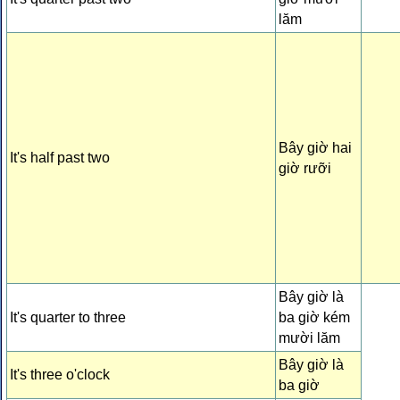
lăm
Bây giờ hai
It's half past two
giờ rưỡi
Bây giờ là
It's quarter to three
ba giờ kém
mười lăm
Bây giờ là
It's three o'clock
ba giờ