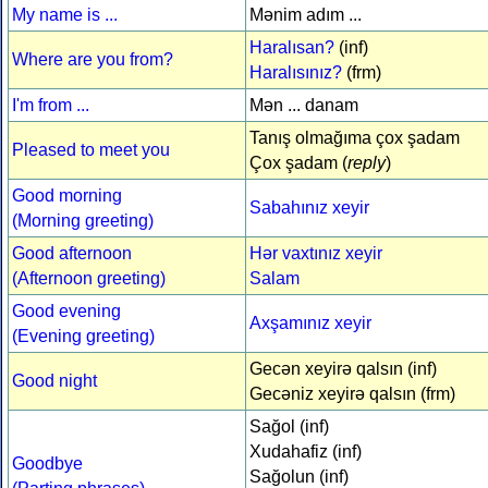
My name is ...
Mənim adım ...
Haralısan?
(inf)
Where are you from?
Haralısınız?
(frm)
I'm from ...
Mən ... danam
Tanış olmağıma çox şadam
Pleased to meet you
Çox şadam (
reply
)
Good morning
Sabahınız xeyir
(Morning greeting)
Good afternoon
Hər vaxtınız xeyir
(Afternoon greeting)
Salam
Good evening
Axşamınız xeyir
(Evening greeting)
Gecən xeyirə qalsın (inf)
Good night
Gecəniz xeyirə qalsın (frm)
Sağol (inf)
Xudahafiz (inf)
Goodbye
Sağolun (inf)