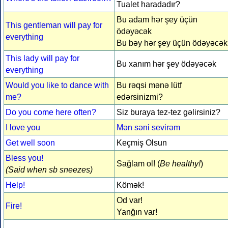
Tualet haradadır?
Bu adam hər şey üçün
This gentleman will pay for
ödəyəcək
everything
Bu bəy hər şey üçün ödəyəcək
This lady will pay for
Bu xanım hər şey ödəyəcək
everything
Would you like to dance with
Bu rəqsi mənə lütf
me?
edərsinizmi?
Do you come here often?
Siz buraya tez-tez gəlirsiniz?
I love you
Mən səni sevirəm
Get well soon
Keçmiş Olsun
Bless you!
Sağlam ol! (
Be healthy!
)
(Said when sb sneezes)
Help!
Kömək!
Od var!
Fire!
Yanğın var!