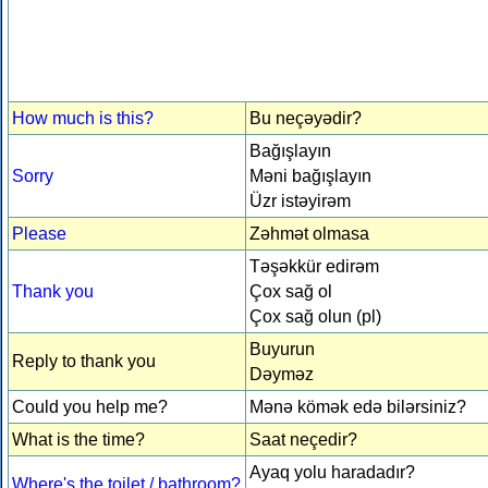
How much is this?
Bu neçəyədir?
Bağışlayın
Sorry
Məni bağışlayın
Üzr istəyirəm
Please
Zəhmət olmasa
Təşəkkür edirəm
Thank you
Çox sağ ol
Çox sağ olun (pl)
Buyurun
Reply to thank you
Dəyməz
Could you help me?
Mənə kömək edə bilərsiniz?
What is the time?
Saat neçedir?
Ayaq yolu haradadır?
Where's the toilet / bathroom?