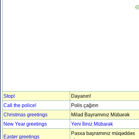
Stop!
Dayanın!
Call the police!
Polis çağırın
Christmas greetings
Milad Bayramınız Mübarək
New Year greetings
Yeni İliniz Mübarək
Pasxa bayramınız müqəddəs
Easter greetings