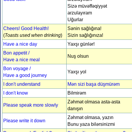
Sizə müvəffəqiyyət
arzulayıram
Uğurlar
Cheers! Good Health!
Sənin sağlığına!
(
Toasts used when drinking
)
Sizin sağlığınıza!
Have a nice day
Yaxşı günlər!
Bon appetit /
Nuş olsun
Have a nice meal
Bon voyage /
Yaxşı yol
Have a good journey
I don't understand
Mən sizi başa düşmürəm
I don't know
Bilmirəm
Zəhmət olmasa asta-asta
Please speak more slowly
danışın
Zəhmət olmasa, yazın
Please write it down
Bunu yaza bilərsinizmi