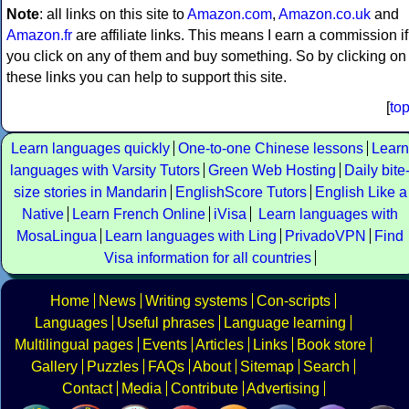
Note
: all links on this site to
Amazon.com
,
Amazon.co.uk
and
Amazon.fr
are affiliate links. This means I earn a commission if
you click on any of them and buy something. So by clicking on
these links you can help to support this site.
[
to
Learn languages quickly
One-to-one Chinese lessons
Learn
languages with Varsity Tutors
Green Web Hosting
Daily bite
size stories in Mandarin
EnglishScore Tutors
English Like a
Native
Learn French Online
iVisa
Learn languages with
MosaLingua
Learn languages with Ling
PrivadoVPN
Find
Visa information for all countries
Home
News
Writing systems
Con-scripts
Languages
Useful phrases
Language learning
Multilingual pages
Events
Articles
Links
Book store
Gallery
Puzzles
FAQs
About
Sitemap
Search
Contact
Media
Contribute
Advertising