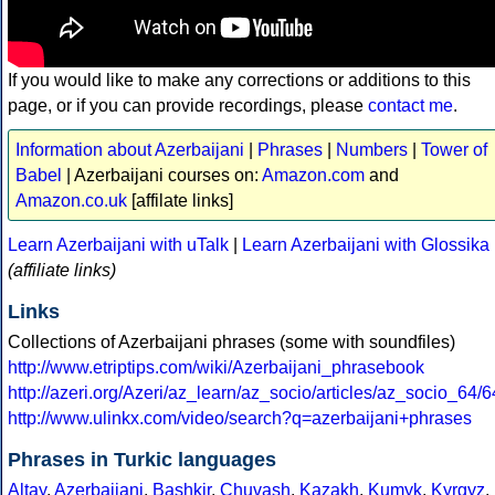
If you would like to make any corrections or additions to this
page, or if you can provide recordings, please
contact me
.
Information about Azerbaijani
|
Phrases
|
Numbers
|
Tower of
Babel
| Azerbaijani courses on:
Amazon.com
and
Amazon.co.uk
[affilate links]
Learn Azerbaijani with uTalk
|
Learn Azerbaijani with Glossika
(affiliate links)
Links
Collections of Azerbaijani phrases (some with soundfiles)
http://www.etriptips.com/wiki/Azerbaijani_phrasebook
http://azeri.org/Azeri/az_learn/az_socio/articles/az_socio_64/
http://www.ulinkx.com/video/search?q=azerbaijani+phrases
Phrases in Turkic languages
Altay
,
Azerbaijani
,
Bashkir
,
Chuvash
,
Kazakh
,
Kumyk
,
Kyrgyz
,