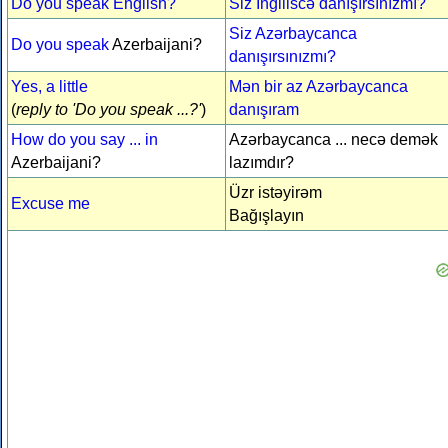
Do you speak English?
Siz Ingiliscə danışırsınızmı?
Siz Azərbaycanca
Do you speak
Azerbaijani?
danışırsınızmı?
Yes, a little
Mən bir az Azərbaycanca
(
reply to 'Do you speak ...?'
)
danışıram
How do you say ... in
Azərbaycanca ... necə demək
Azerbaijani?
lazımdır?
Üzr istəyirəm
Excuse me
Bağışlayın