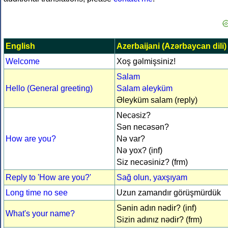
English
Azerbaijani (Azərbaycan dili)
Welcome
Xoş gəlmişsiniz!
Salam
Hello (General greeting)
Salam əleyküm
Əleyküm salam (reply)
Necəsiz?
Sən necəsən?
How are you?
Nə var?
Nə yox? (inf)
Siz necəsiniz? (frm)
Reply to 'How are you?'
Sağ olun, yaxşıyam
Long time no see
Uzun zamandır görüşmürdük
Sənin adın nədir? (inf)
What's your name?
Sizin adınız nədir? (frm)