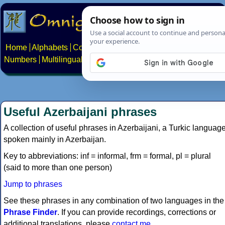
Home
Alphabets
Constructed scripts
Languages
Phrases
Numbers
Multilingual Pages
Search
News
About
Contact
Useful Azerbaijani phrases
A collection of useful phrases in Azerbaijani, a Turkic languag
spoken mainly in Azerbaijan.
Key to abbreviations: inf = informal, frm = formal, pl = plural
(said to more than one person)
Jump to phrases
See these phrases in any combination of two languages in the
Phrase Finder
. If you can provide recordings, corrections or
additional translations, please
contact me
.