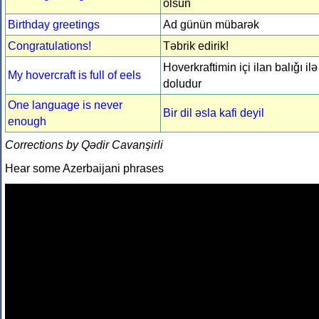
olsun
Birthday greetings
Ad günün mübarək
Congratulations!
Təbrik edirik!
Hoverkraftimin içi ilan balıǧı ilə
My hovercraft is full of eels
doludur
One language is never
Bir dil əsla kafi deyil
enough
Corrections by Qədir Cavanşirli
Hear some Azerbaijani phrases