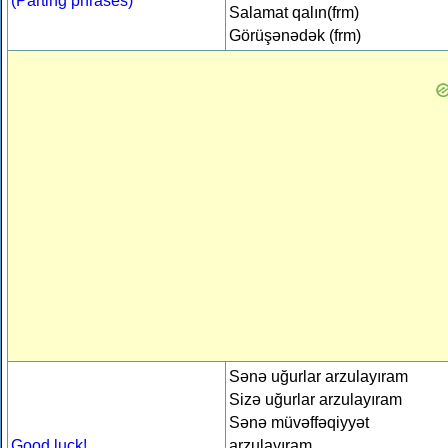
(Parting phrases)
Salamat qalın(frm)
Görüşənədək (frm)
Sənə uğurlar arzulayıram
Sizə uğurlar arzulayıram
Sənə müvəffəqiyyət
Good luck!
arzulayıram