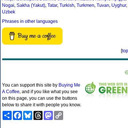
Nogai
,
Sakha (Yakut)
,
Tatar
,
Turkish
,
Turkmen
,
Tuvan
,
Uyghur
,
Uzbek
Phrases in other languages
Buy me a coffee
[
to
You can support this site by
Buying Me
A Coffee
, and if you like what you see
on this page, you can use the buttons
below to share it with people you know.
Share
Facebook
Bluesky
Threads
Mastodon
Copy
Link