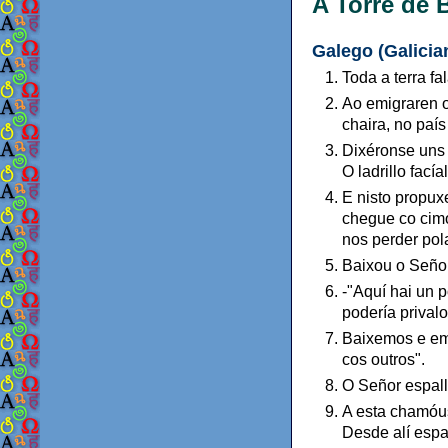
A Torre de 
Galego (Galicia
Toda a terra f
Ao emigraren 
chaira, no país
Dixéronse uns a
O ladrillo fac
E nisto propux
chegue co cim
nos perder pola
Baixou o Señor
-"Aquí hai un 
podería prival
Baixemos e emb
cos outros".
O Señor espallo
A esta chamóus
Desde alí espal