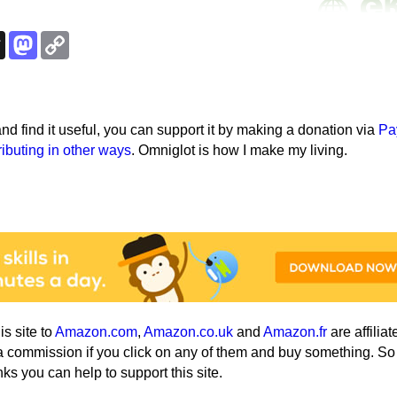
k
esky
Threads
Mastodon
Copy
Link
e and find it useful, you can support it by making a donation via
Pa
ributing in other ways
. Omniglot is how I make my living.
his site to
Amazon.com
,
Amazon.co.uk
and
Amazon.fr
are affiliat
a commission if you click on any of them and buy something. So
nks you can help to support this site.