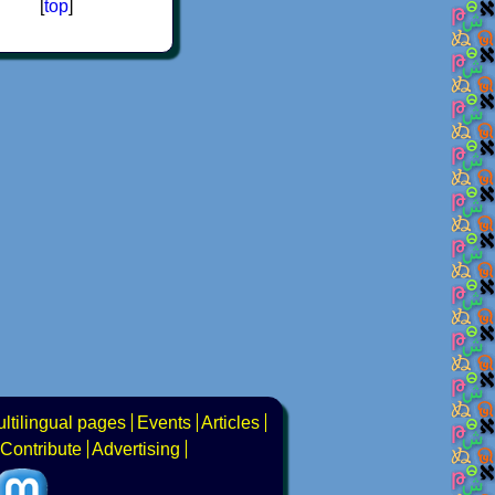
[
top
]
ltilingual pages
Events
Articles
Contribute
Advertising