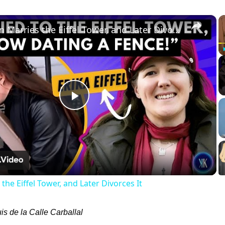
×
A Woman Marries the Eiffel Tower, and Later Divorces It
Play
Video
he Eiffel Tower, and Later Divorces It
is de la Calle Carballal