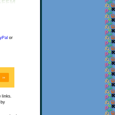
yPal
or
e links.
 by