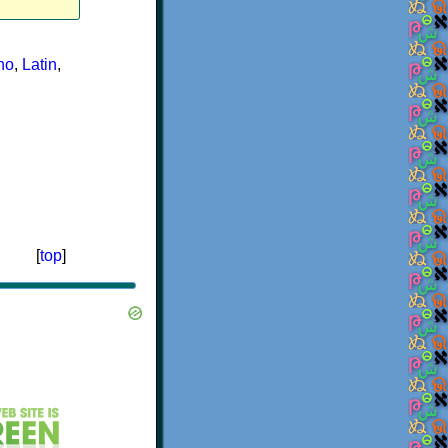
no
,
Latin
,
[
top
]