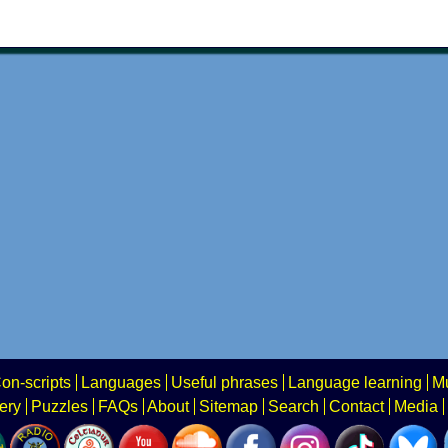
on-scripts
Languages
Useful phrases
Language learning
Mu
ery
Puzzles
FAQs
About
Sitemap
Search
Contact
Media