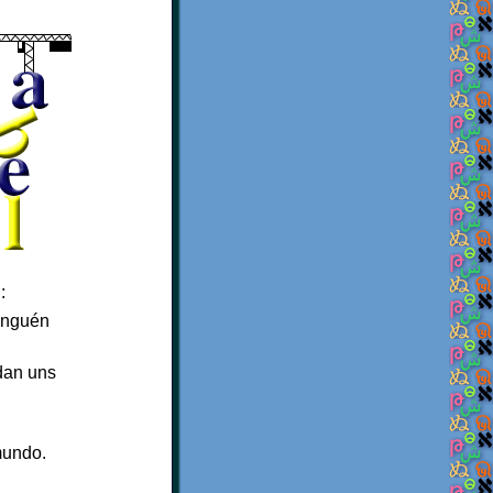
:
ninguén
dan uns
mundo.