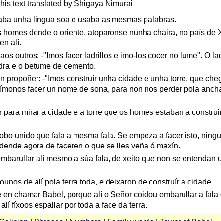
this text translated by Shigaya Nimurai
alaba unha lingua soa e usaba as mesmas palabras.
 homes dende o oriente, atoparonse nunha chaira, no país de X
en alí.
os outros: -"Imos facer ladrillos e imo-los cocer no lume". O lad
edra e o betume de cemento.
en propoñer: -"Imos construír unha cidade e unha torre, que che
 ímonos facer un nome de sona, para non nos perder pola anch
 para mirar a cidade e a torre que os homes estaban a construir
pobo unido que fala a mesma fala. Se empeza a facer isto, ningu
 dende agora de faceren o que se lles veña ó maxín.
embarullar alí mesmo a súa fala, de xeito que non se entendan 
unos de alí pola terra toda, e deixaron de construír a cidade.
e en chamar Babel, porque alí o Señor coidou embarullar a fala 
í fíxoos espallar por toda a face da terra.