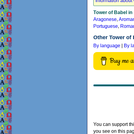
Information about 
Tower of Babel i
Aragonese
,
Aroma
Portuguese
,
Roma
Other Tower of 
By language
|
By l
Buy me a 
You can support thi
you see on this pag