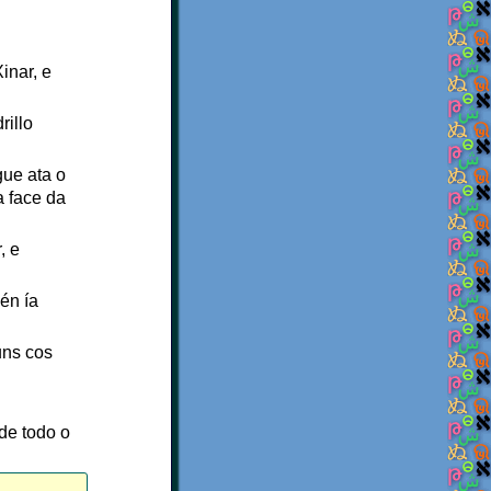
inar, e
rillo
gue ata o
a face da
, e
én ía
uns cos
de todo o