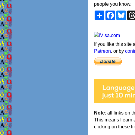
people you know.
Share
Faceboo
Blu
If you like this sit
Patreon
, or by
cont
Note
: all links on t
This means I earn 
clicking on these li