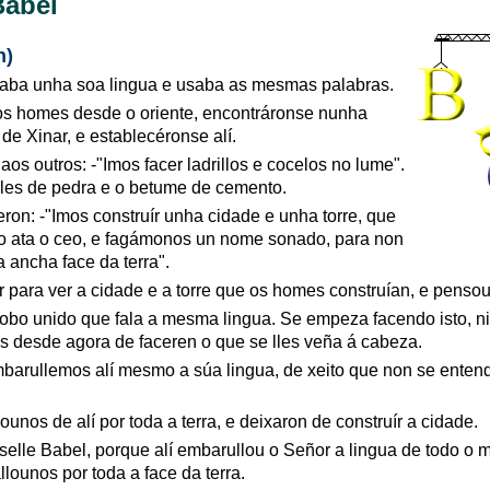
Babel
n)
alaba unha soa lingua e usaba as mesmas palabras.
os homes desde o oriente, encontráronse nunha
 de Xinar, e establecéronse alí.
os outros: -"Imos facer ladrillos e cocelos no lume".
íalles de pedra e o betume de cemento.
eron: -"Imos construír unha cidade e unha torre, que
o ata o ceo, e fagámonos un nome sonado, para non
 ancha face da terra".
 para ver a cidade e a torre que os homes construían, e pensou
pobo unido que fala a mesma lingua. Se empeza facendo isto, 
os desde agora de faceren o que se lles veña á cabeza.
arullemos alí mesmo a súa lingua, de xeito que non se enten
unos de alí por toda a terra, e deixaron de construír a cidade.
elle Babel, porque alí embarullou o Señor a lingua de todo o 
lounos por toda a face da terra.