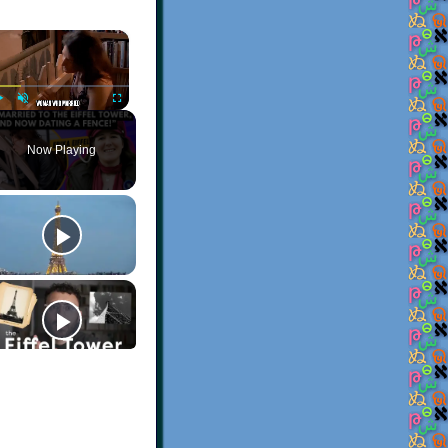
×
Play
Unmute
Fullscreen
Now Playing