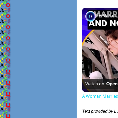
Watch on
A Woman Marries t
Text provided by Lu