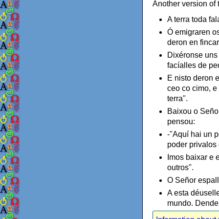
Another version of 
A terra toda f
Ó emigraren os
deron en fincar
Dixéronse uns a
facíalles de p
E nisto deron 
ceo co cimo, e
terra".
Baixou o Señor
pensou:
-"Aquí hai un 
poder privalos
Imos baixar e 
outros".
O Señor espallo
A esta déusell
mundo. Dende al