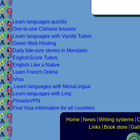
Learn languages quickly
One-to-one Chinese lessons
Learn languages with Varsity Tutors
Green Web Hosting
Daily bite-size stories in Mandarin
EnglishScore Tutors
English Like a Native
Learn French Online
iVisa
Learn languages with MosaLingua
Learn languages with Ling
PrivadoVPN
Find Visa information for all countries
Home
News
Writing systems
C
Links
Book store
Gall