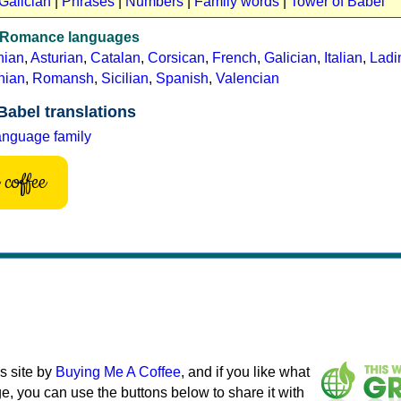
Galician
|
Phrases
|
Numbers
|
Family words
|
Tower of Babel
n Romance languages
nian
,
Asturian
,
Catalan
,
Corsican
,
French
,
Galician
,
Italian
,
Ladi
nian
,
Romansh
,
Sicilian
,
Spanish
,
Valencian
Babel translations
anguage family
coffee
s site by
Buying Me A Coffee
, and if you like what
e, you can use the buttons below to share it with