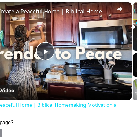
×
How to Create a Peaceful Home | Biblical Homemaking Motivation a
Play
Video
Peaceful Home | Biblical Homemaking Motivation a
 page?
k
ter
Email