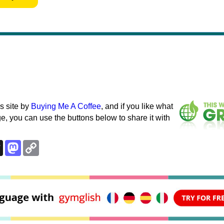
s site by
Buying Me A Coffee
, and if you like what
e, you can use the buttons below to share it with
k
esky
Threads
Mastodon
Copy
Link