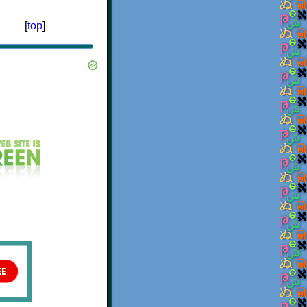
[
top
]