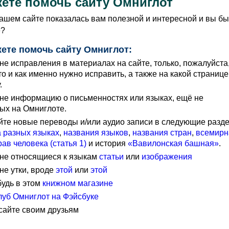
ете помочь сайту Омниглот
шем сайте показалась вам полезной и интересной и вы бы
е?
жете помочь сайту Омниглот:
е исправления в материалах на сайте, только, пожалуйста
то и как именно нужно исправить, а также на какой страниц
.
не информацию о письменностях или языках, ещё не
ых на Омниглоте.
йте новые переводы и/или аудио записи в следующие разд
 разных языках
,
названия языков
,
названия стран
,
всемирн
ав человека (статья 1)
и история
«Вавилонская башная»
.
не относящиеся к языкам
статьи
или
изображения
не утки, вроде
этой
или
этой
будь в этом
книжном магазине
луб Омниглот на Фэйсбуке
сайте своим друзьям