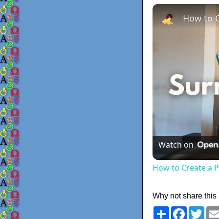
Watch on
How to Create a 
Why not share this
Share
Faceboo
Twit