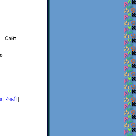
Сайт
ю
s
|
नेपाली
|