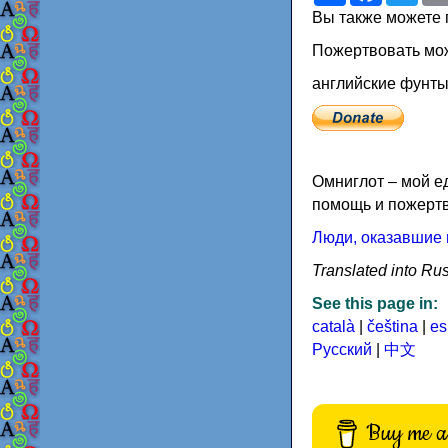
Вы также можете 
Пожертвовать мо
английские фунт
Омниглот – мой е
помощь и пожертв
Люди, оказавшие 
Translated into Rus
See this page in:
català
|
čeština
|
es
Русский
|
中文
Buy me a 