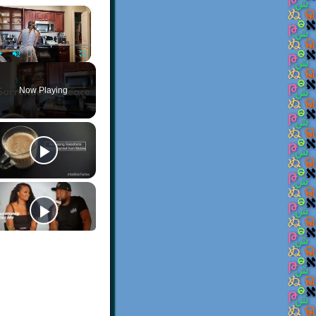
×
Play
Unmute
Fullscreen
Now Playing