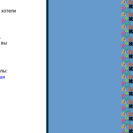
 хотели
,
е вы
елы:
ая