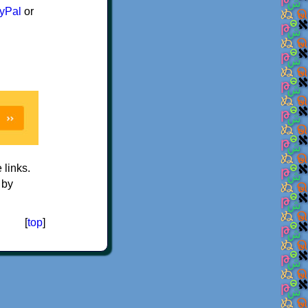
yPal
or
e links.
 by
[
top
]