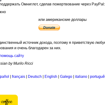
поддержать Омниглот, сделав пожертвование через PayPal:
жно
ы
или американские доллары
динственный источник дохода, поэтому я приветствую любу
ования и очень благодарен за них.
помощь сайту
sian by Murilo Ricci
pañol
|
français
|
Deutsch
|
English
|
Galego
|
italiano
|
portuguê
coffee