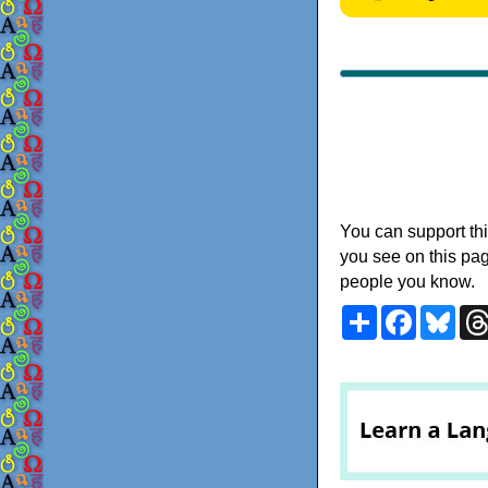
You can support thi
you see on this pag
people you know.
Share
Faceboo
Blu