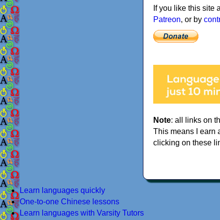
If you like this sit
Patreon
, or by
cont
Note
: all links on t
This means I earn 
clicking on these li
Learn languages quickly
One-to-one Chinese lessons
Learn languages with Varsity Tutors