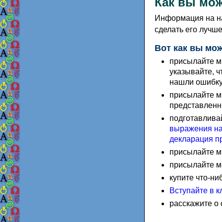
Как вы мож
Информация на на
сделать его лучш
Вот как вы мо
присылайте мн
указывайте, ч
нашли ошибку
присылайте м
представленн
подготавлива
выражения на
декларация пр
присылайте м
присылайте м
купите что-ни
Вступайте в к
расскажите о 