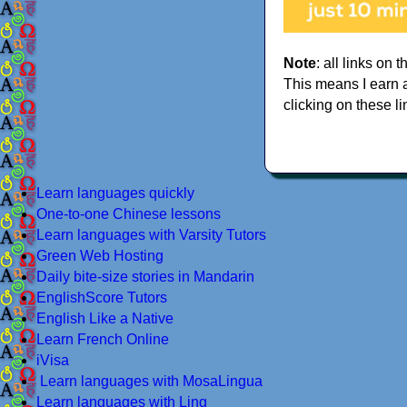
Note
: all links on t
This means I earn 
clicking on these li
Learn languages quickly
One-to-one Chinese lessons
Learn languages with Varsity Tutors
Green Web Hosting
Daily bite-size stories in Mandarin
EnglishScore Tutors
English Like a Native
Learn French Online
iVisa
Learn languages with MosaLingua
Learn languages with Ling