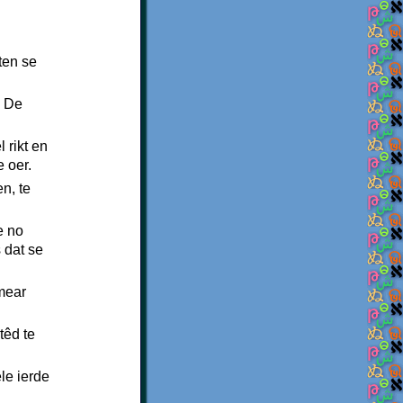
tten se
. De
 rikt en
e oer.
n, te
e no
 dat se
 mear
têd te
le ierde