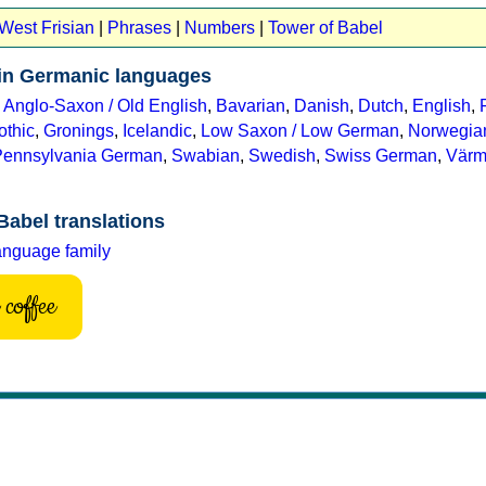
 West Frisian
|
Phrases
|
Numbers
|
Tower of Babel
 in Germanic languages
,
Anglo-Saxon / Old English
,
Bavarian
,
Danish
,
Dutch
,
English
,
othic
,
Gronings
,
Icelandic
,
Low Saxon / Low German
,
Norwegia
Pennsylvania German
,
Swabian
,
Swedish
,
Swiss German
,
Värm
Babel translations
anguage family
coffee