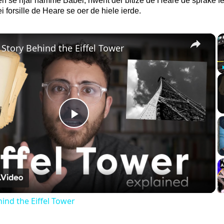
se hjar namme Babel, hwent dêr bitize de Heare de sprake fen
i forsille de Heare se oer de hiele ierde.
×
 Story Behind the Eiffel Tower
Play
Video
ind the Eiffel Tower