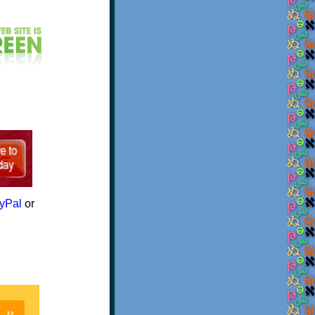
yPal
or