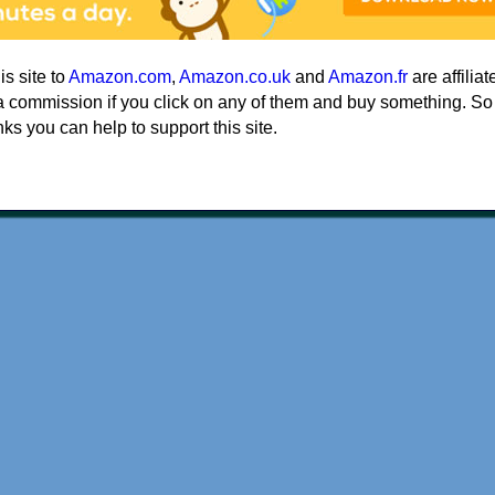
his site to
Amazon.com
,
Amazon.co.uk
and
Amazon.fr
are affiliat
a commission if you click on any of them and buy something. So
nks you can help to support this site.