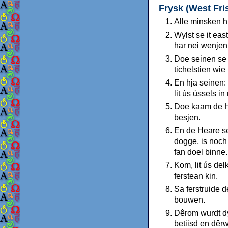
Frysk (West Fri
Alle minsken h
Wylst se it eas
har nei wenjen
Doe seinen se t
tichelstien wie
En hja seinen: 
lit ús ússels i
Doe kaam de He
besjen.
En de Heare se
dogge, is noch 
fan doel binne.
Kom, lit ús del
ferstean kin.
Sa ferstruide d
bouwen.
Dêrom wurdt dy
betiisd en dêrw