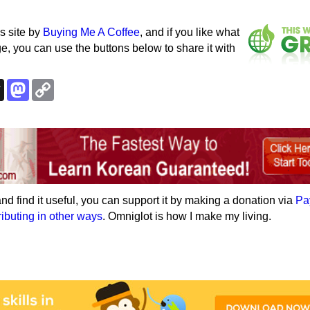
s site by
Buying Me A Coffee
, and if you like what
e, you can use the buttons below to share it with
k
esky
Threads
Mastodon
Copy
Link
e and find it useful, you can support it by making a donation via
Pa
ributing in other ways
. Omniglot is how I make my living.