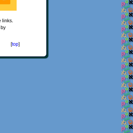
e links.
 by
[
top
]