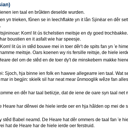
sian)
ienen ien taal en brûkten deselde wurden.
ten yn trieken, fûnen se in leechflakte yn it lân Sjinëar en dêr se
.
sjininoar: Kom! lit ús tichelstien meitsje en dy goed trochbakke
 har boustien en it asfalt wie har speesje.
Kom! lit ús in stêd bouwe mei in toer dêr't de spits fan yn 'e himel
n namme meitsje. Oars koenen wy ris fersille reitsje, de hiele ierd
are del om de stêd en de toer dy't de minskebern makke hiene
i: Sjoch, hja binne ien folk en hawwe allegearre ien taal. Wat s
mar in begjin: skielk sil har neat mear ûnmooglik wêze fan alles
komme en dêr har taal betiizje, dat de iene de oare syn taal net
e Heare har dêrwei de hiele ierde oer en hja hâlden op mei de s
 stêd Babel neamd. De Heare hat dêr ommers de taal fan 'e hie
ei hat de Heare har de hiele ierde oer ferstruid.