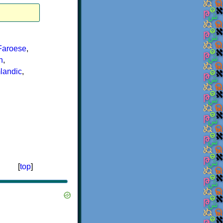
Faroese
,
n
,
landic
,
[
top
]