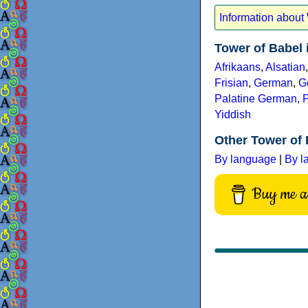
Information about
Tower of Babel
Afrikaans
,
Alsatian
Frisian
,
German
,
G
Palatine German
,
Yiddish
Other Tower of 
By language
|
By l
Buy me a 