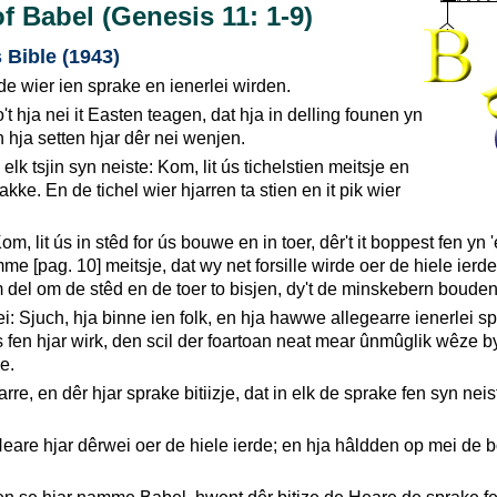
f Babel (Genesis 11: 1-9)
Bible (1943)
de wier ien sprake en ienerlei wirden.
o't hja nei it Easten teagen, dat hja in delling founen yn
en hja setten hjar dêr nei wenjen.
elk tsjin syn neiste: Kom, lit ús tichelstien meitsje en
kke. En de tichel wier hjarren ta stien en it pik wier
om, lit ús in stêd for ús bouwe en in toer, dêr't it boppest fen yn 
amme [pag. 10] meitsje, dat wy net forsille wirde oer de hiele ierd
del om de stêd en de toer to bisjen, dy't de minskebern bouden
: Sjuch, hja binne ien folk, en hja hawwe allegearre ienerlei s
n is fen hjar wirk, den scil der foartoan neat mear ûnmûglik wêze 
e.
arre, en dêr hjar sprake bitiizje, dat in elk de sprake fen syn neis
Heare hjar dêrwei oer de hiele ierde; en hja hâldden op mei de b