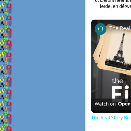
Dêrom neamden 
ierde, en dêrwe
The Real
Watch on
The Real Story Beh