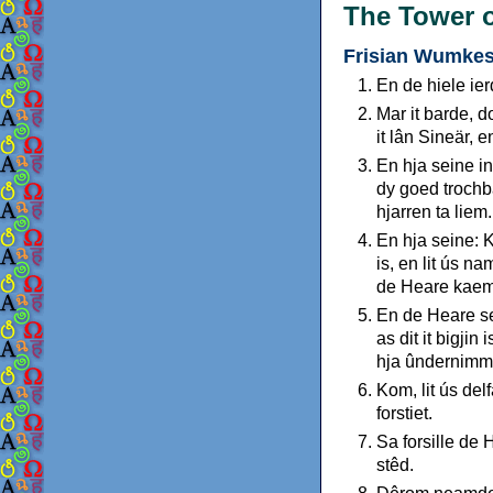
The Tower o
Frisian Wumkes 
En de hiele ier
Mar it barde, d
it lân Sineär, 
En hja seine in 
dy goed trochba
hjarren ta liem.
En hja seine: K
is, en lit ús n
de Heare kaem 
En de Heare sei
as dit it bigji
hja ûndernimm
Kom, lit ús delf
forstiet.
Sa forsille de 
stêd.