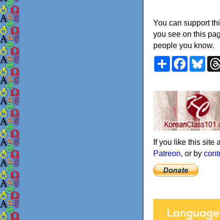
You can support thi
you see on this pag
people you know.
Share
Faceboo
Blu
If you like this sit
Patreon
, or by
cont