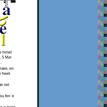
'e himel
e. 5 Mar
.
prake, en
by hwet
te net
ou fen 'e