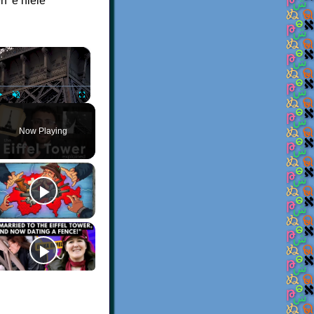
 'e hiele
×
Play
Unmute
Fullscreen
Now Playing