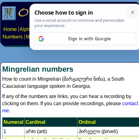
Home
Alphabets
Constructed scripts
Languages
Phrases
Numbers
Multilingual Pages
Search
News
About
Contact
Mingrelian numbers
How to count in Mingrelian (მარგალური ნინა), a South
Caucasian language spoken in Georgia.
If any of the numbers are links, you can hear a recording by
clicking on them. If you can provide recordings, please
contact
me
.
Numeral
Cardinal
Ordinal
1
არtი (arti)
პირველი (ṗirveli)