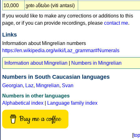
10,000
ვიtი ანtასი (viti antasi)
If you would like to make any corrections or additions to this
page, or if you can provide recordings, please
contact me
.
Links
Information about Mingrelian numbers
https://en.wikipedia.org/wiki/Laz_grammar#Numerals
Information about Mingrelian
|
Numbers in Mingrelian
Numbers in South Caucasian languages
Georgian
,
Laz
,
Mingrelian
,
Svan
Numbers in other languages
Alphabetical index
|
Language family index
Buy me a coffee
[
to