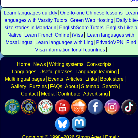
Learn languages quickly
One-to-one Chinese lessons
Learn
languages with Varsity Tutors
Green Web Hosting
Daily bite
size stories in Mandarin
EnglishScore Tutors
English Like a
Native
Learn French Online
iVisa
Learn languages with
MosaLingua
Learn languages with Ling
PrivadoVPN
Find
Visa information for all countries
Home
News
Writing systems
Con-scripts
Languages
Useful phrases
Language learning
Multilingual pages
Events
Articles
Links
Book store
Gallery
Puzzles
FAQs
About
Sitemap
Search
Contact
Media
Contribute
Advertising
Copyright
© 1998–2026
Simon Ager
| Email: