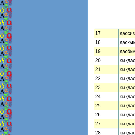
17
дассиз
18
даскык
19
дасӧкм
20
кыкдас
21
кыкдас 
22
кыкдас
23
кыкдас
24
кыкдас
25
кыкдас 
26
кыкдас 
27
кыкдас
28
кыкдас