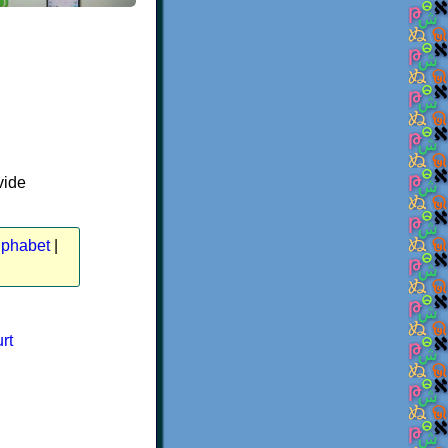
vide
lphabet
|
rt