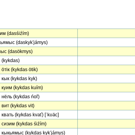
им (dasśiźím)
ьямыс (daskykʹjámys)
ыс (dasökmys)
 (kykdas)
ӧтік (kykdas ötik)
 кык (kykdas kyk)
 куим (kykdas kuím)
 нёль (kykdas ńoľ)
вит (kykdas vit)
квать (kykdas kvať) [ˈkʋäc]
 сизим (kykdas śiźím)
 кыкьямыс (kykdas kykʹjámys)