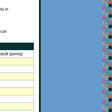
ly in
 can
вӧй (pervöj)