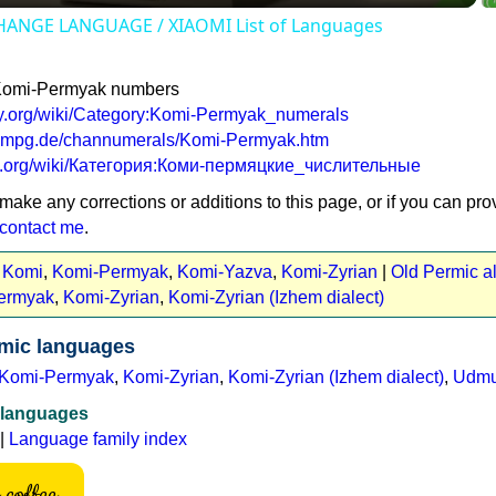
HANGE LANGUAGE / XIAOMI List of Languages
 Komi-Permyak numbers
ary.org/wiki/Category:Komi-Permyak_numerals
va.mpg.de/channumerals/Komi-Permyak.htm
nary.org/wiki/Категория:Коми-пермяцкие_числительные
 make any corrections or additions to this page, or if you can pro
contact me
.
:
Komi
,
Komi-Permyak
,
Komi-Yazva
,
Komi-Zyrian
|
Old Permic a
ermyak
,
Komi-Zyrian
,
Komi-Zyrian (Izhem dialect)
mic languages
Komi-Permyak
,
Komi-Zyrian
,
Komi-Zyrian (Izhem dialect)
,
Udmu
 languages
|
Language family index
coffee