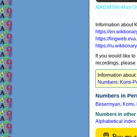
XIAOMI Mi Max C
Information about
https://en.wiktion
https://lingweb.e
https://ru.wiktio
If you would like to
recordings, please
Information about
Numbers
:
Komi-P
Numbers in Per
Besermyan
,
Komi
,
Numbers in other
Alphabetical index
Buy me a 