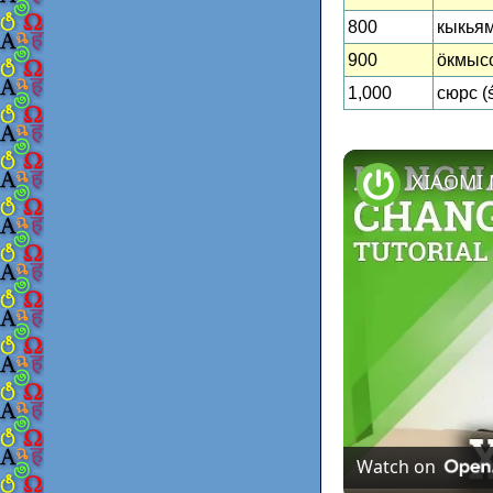
800
кыкьям
900
ӧкмысс
1,000
сюрс (ś
Watch on