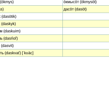
(ökmys)
ӧкмысӧт (ökmysöt)
as)
дасӧт (dasöt)
 (dasötik)
 (daskyk)
м (daskuim)
ь (dasńoľ)
(dasvit)
ь (daskvať) [ˈkʋäc]