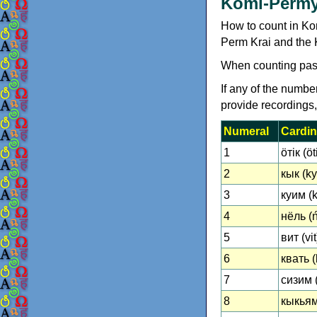
Komi-Perm
How to count in K
Perm Krai and the K
When counting pas
If any of the numbe
provide recordings
Numeral
Cardin
1
ӧтік (öt
2
кык (ky
3
куим (
4
нёль (ń
5
вит (vit
6
квать (
7
сизим 
8
кыкьямы