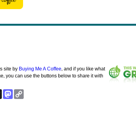
s site by
Buying Me A Coffee
, and if you like what
e, you can use the buttons below to share it with
k
esky
Threads
Mastodon
Copy
Link