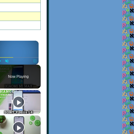
×
Play
Unmute
Fullscreen
Now Playing