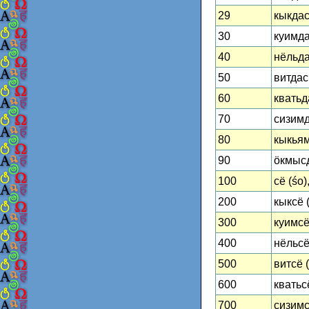
29
кыкдас
30
куимда
40
нёльда
50
витдас 
60
кватьд
70
сизимд
80
кыкьям
90
ӧкмысд
100
сё (śo)
200
кыксё 
300
куимсё
400
нёльсё
500
витсё (
600
кватьс
700
сизимс