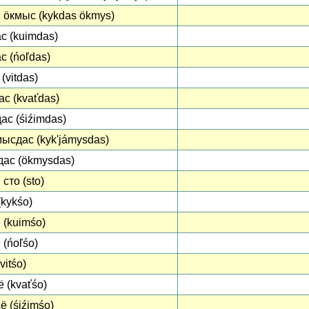
 ӧкмыс (kykdas ökmys)
с (kuimdas)
с (ńoľdas)
(vitdas)
ас (kvaťdas)
ас (śiźimdas)
ысдас (kykʹjámysdas)
ас (ökmysdas)
, сто (sto)
(kykśo)
 (kuimśo)
 (ńoľśo)
vitśo)
ё (kvaťśo)
ё (śiźimśo)