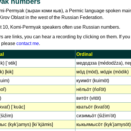
yak numbers
omi-Permyak (зыран коми кыв), a Permic language spoken main
irov Oblast in the west of the Russian Federation.
t 10, Komi-Permyak speakers often use Russian numbers.
rs are links, you can hear a recording by clicking on them. If you
, please
contact me
.
al
Ordinal
ik) [ˈɘtik]
медодзза (médodźza), пер
k) [kɨk]
мӧд (möd), мӧдік (mödik)
kuim)
куимӧт (kuimöt)
oľ)
нёльӧт (ńoľöt)
)
витӧт (vitöt)
kvať) [ˈkʋäc]
кватьӧт (kvaťöt)
(śiźim)
сизимьӧт (śiźimʹöt)
с (kykʹjamys) [kɨˈkjämɨs]
кыкьямысӧт (kykʹjamysöt)