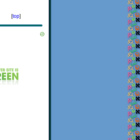
[
top
]