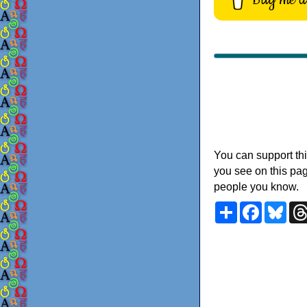
You can support thi
you see on this pag
people you know.
Share
Faceboo
Blu