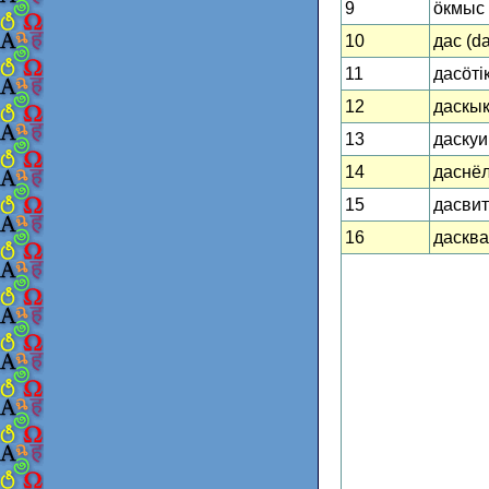
9
ӧкмыс 
10
дас (d
11
дасӧтік
12
даскык
13
даскуи
14
даснёл
15
дасвит 
16
даскват