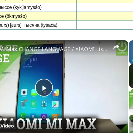
ыссё (kykʹjamysśo)
ё (ökmysśo)
urs) [ɕurs], тысяча (tyśaća)
×
XIAOMI Mi Max CHANGE LANGUAGE / XIAOMI List of Languages
Play
Video